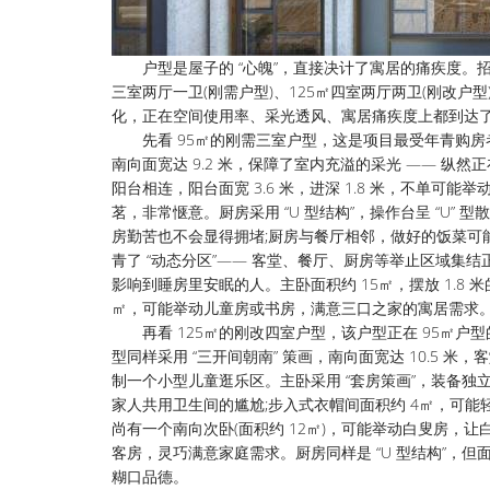
户型是屋子的 “心魄”，直接决计了寓居的痛疾度。招
三室两厅一卫(刚需户型)、125㎡四室两厅两卫(刚改户
化，正在空间使用率、采光透风、寓居痛疾度上都到达
先看 95㎡的刚需三室户型，这是项目最受年青购房者
南向面宽达 9.2 米，保障了室内充溢的采光 —— 
阳台相连，阳台面宽 3.6 米，进深 1.8 米，不单
茗，非常惬意。厨房采用 “U 型结构”，操作台呈 “U
房勤苦也不会显得拥堵;厨房与餐厅相邻，做好的饭菜可
青了 “动态分区”—— 客堂、餐厅、厨房等举止区域
影响到睡房里安眠的人。主卧面积约 15㎡，摆放 1.8 
㎡，可能举动儿童房或书房，满意三口之家的寓居需求
再看 125㎡的刚改四室户型，该户型正在 95㎡户
型同样采用 “三开间朝南” 策画，南向面宽达 10.5 米
制一个小型儿童逛乐区。主卧采用 “套房策画”，装备独立
家人共用卫生间的尴尬;步入式衣帽间面积约 4㎡，可能
尚有一个南向次卧(面积约 12㎡)，可能举动白叟房，让
客房，灵巧满意家庭需求。厨房同样是 “U 型结构”，但
糊口品德。