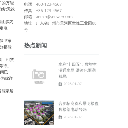
 的万能
电话：400-123-4567
感”;无论
传真：+86-123-4567
邮箱：admin@youweb.com
蜀山实习
地址：广东省广州市天河区世峰工业园88
定电
号
保卫家
热点新闻
分都能
集，租赁
水利“十四五”：数智生
得等待。
澜通水网 洪涛化雨润
板间已一
鲲鹏
会为你详
2026-01-07
智能家居
合肥招商春和景明楼盘
售楼部电话号码
2026-01-07