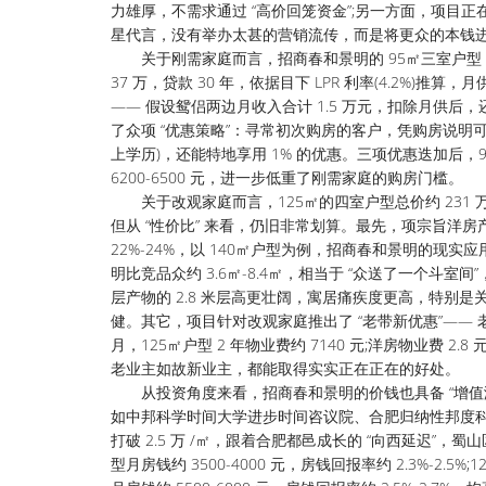
力雄厚，不需求通过 “高价回笼资金”;另一方面，项目
星代言，没有举办太甚的营销流传，而是将更众的本钱
关于刚需家庭而言，招商春和景明的 95㎡三室户型，总价约 
37 万，贷款 30 年，依据目下 LPR 利率(4.2%)推
—— 假设鸳侣两边月收入合计 1.5 万元，扣除月供后，
了众项 “优惠策略”：寻常初次购房的客户，凭购房说明可享用
上学历)，还能特地享用 1% 的优惠。三项优惠迭加后，95㎡
6200-6500 元，进一步低重了刚需家庭的购房门槛。
关于改观家庭而言，125㎡的四室户型总价约 231 万 - 
但从 “性价比” 来看，仍旧非常划算。最先，项宗旨洋房产
22%-24%，以 140㎡户型为例，招商春和景明的现实应用
明比竞品众约 3.6㎡-8.4㎡，相当于 “众送了一个斗室
层产物的 2.8 米层高更壮阔，寓居痛疾度更高，特
健。其它，项目针对改观家庭推出了 “老带新优惠”—— 老业
月，125㎡户型 2 年物业费约 7140 元;洋房物业费 2.8
老业主如故新业主，都能取得实实正在正在的好处。
从投资角度来看，招商春和景明的价钱也具备 “增值潜
如中邦科学时间大学进步时间咨议院、合肥归纳性邦度科
打破 2.5 万 /㎡，跟着合肥都邑成长的 “向西延迟”
型月房钱约 3500-4000 元，房钱回报率约 2.3%-2.5%;