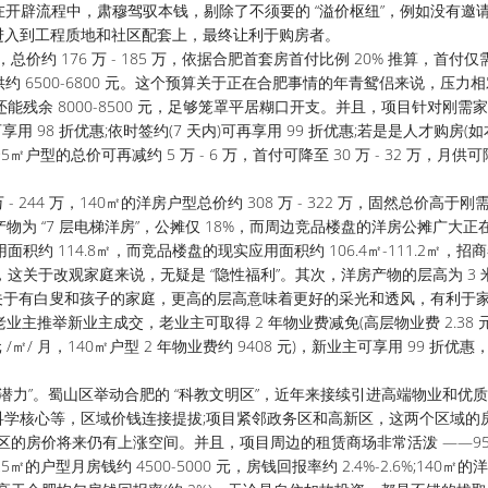
正在开辟流程中，肃穆驾驭本钱，剔除了不须要的 “溢价枢纽”，例如没有邀
进入到工程质地和社区配套上，最终让利于购房者。
176 万 - 185 万，依据合肥首套房首付比例 20% 推算，首付仅需 3
算，月供约 6500-6800 元。这个预算关于正在合肥事情的年青鸳侣来说，压力
还能残余 8000-8500 元，足够笼罩平居糊口开支。并且，项目针对刚需
 98 折优惠;依时签约(7 天内)可再享用 99 折优惠;若是是人才购房(
户型的总价可再减约 5 万 - 6 万，首付可降至 30 万 - 32 万，月供
244 万，140㎡的洋房户型总价约 308 万 - 322 万，固然总价高于刚
物为 “7 层电梯洋房”，公摊仅 18%，而周边竞品楼盘的洋房公摊广大正
面积约 114.8㎡，而竞品楼盘的现实应用面积约 106.4㎡-111.2㎡，招
间”，这关于改观家庭来说，无疑是 “隐性福利”。其次，洋房产物的层高为 3
别是关于有白叟和孩子的家庭，更高的层高意味着更好的采光和透风，有利于
主推举新业主成交，老业主可取得 2 年物业费减免(高层物业费 2.38 元 
 元 /㎡/ 月，140㎡户型 2 年物业费约 9408 元)，新业主可享用 99 折优
力”。蜀山区举动合肥的 “科教文明区”，近年来接续引进高端物业和优
学核心等，区域价钱连接提拔;项目紧邻政务区和高新区，这两个区域的
，蜀山区的房价将来仍有上涨空间。并且，项目周边的租赁商场非常活泼 ——9
125㎡的户型月房钱约 4500-5000 元，房钱回报率约 2.4%-2.6%;140㎡