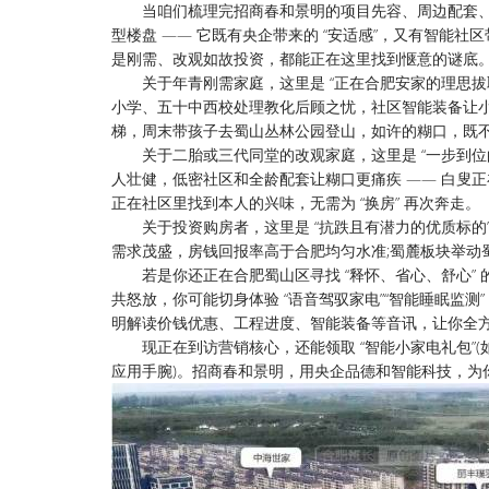
当咱们梳理完招商春和景明的项目先容、周边配套、户型
型楼盘 —— 它既有央企带来的 “安适感”，又有智能社区带
是刚需、改观如故投资，都能正在这里找到惬意的谜底
关于年青刚需家庭，这里是 “正在合肥安家的理思拔取
小学、五十中西校处理教化后顾之忧，社区智能装备让小
梯，周末带孩子去蜀山丛林公园登山，如许的糊口，既
关于二胎或三代同堂的改观家庭，这里是 “一步到位的
人壮健，低密社区和全龄配套让糊口更痛疾 —— 白叟
正在社区里找到本人的兴味，无需为 “换房” 再次奔走。
关于投资购房者，这里是 “抗跌且有潜力的优质标的”
需求茂盛，房钱回报率高于合肥均匀水准;蜀麓板块举动蜀
若是你还正在合肥蜀山区寻找 “释怀、省心、舒心” 
共怒放，你可能切身体验 “语音驾驭家电”“智能睡眠监
明解读价钱优惠、工程进度、智能装备等音讯，让你全
现正在到访营销核心，还能领取 “智能小家电礼包”(如智
应用手腕)。招商春和景明，用央企品德和智能科技，为你