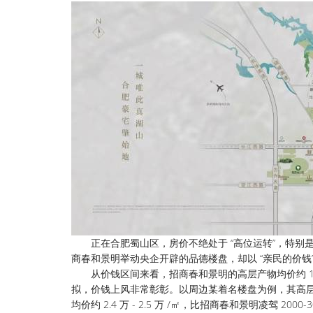
正在合肥蜀山区，房价不绝处于 “高位运转”，特别是中
商春和景明举动央企开辟的品德楼盘，却以 “亲民的价钱” 
从价钱区间来看，招商春和景明的高层产物均价约 1.85 万 -
拟，价钱上风非常彰彰。以周边某着名楼盘为例，其高层产物均价约 
均价约 2.4 万 - 2.5 万 /㎡，比招商春和景明凌驾 