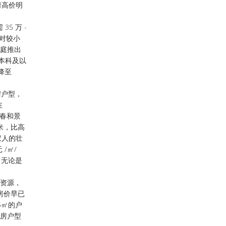
请高价明
5 万 -
相对较小
家庭推出
如本科及以
可降至
需户型，
在
商春和景
 米，比高
家人的壮
/㎡/
惠，无论是
质资源，
房价早已
5㎡的户
的洋房户型