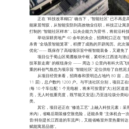
正在 “科技改革糊口” 确当下，“智能社区” 已不再是
能家居驾驭，从智能安防到高效物业任职，科技正让寓
打制的 “智能社区样本”，以央企能力为背书，将前沿科
举动深耕房地产 40 余年的央企，招商蛇口正在 “智
杀青 “全场景智能笼罩”，积攒了成熟的开辟阅历。此次
优化”—— 既保存了高端项宗旨中枢智能装备，又避免了
项目位于蜀山区蜀麓板块中枢，紧邻长江西道与潜山道
技革新走廊” 的枢纽身分 —— 周边 3 公里内有科
重的科创气氛也为项宗旨 “智能社区” 定位供给了自然泥
从项目经营来看，招商春和景明总占地约 80 亩，总修面约 15
11 层)，总户数约 1200 户。与平淡社区分别，项目
(每 10 个车位配 1 个充电桩，将来可按需扩大);社
亮，无人时低重亮度，既节能又安适);乃至连垃圾分类站
类。
其它，项目还正在 “修造工艺” 上融入科技元素：采用
米内)，省略后期装修空胀危险，还能杀青 “主体机合一次
音(特别是长江西道的车流声)，又能省略室外里热量转
赋能寓居品德”。