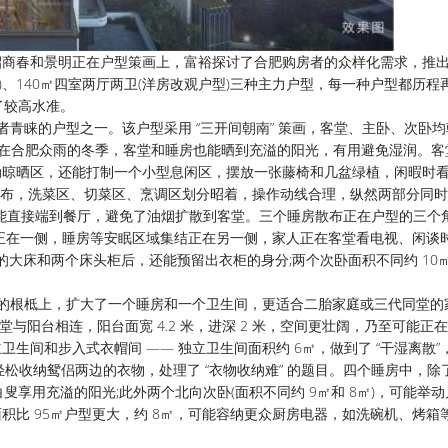
商春和景明正在户型策画上，富裕探讨了合肥购房者的众样化需求，推出了
型)、140㎡四室两厅两卫(洋房改观户型)三种主力户型，每一种户型都历程
了较高水准。
青睐的户型之一。该户型采用 “三开间朝南” 策画，客堂、主卧、次卧均
纵然正在合肥众雨的冬季，客堂和睡房也能晒到充溢的阳光，有用避免湿润。
可能举动晾晒区，还能打制一个小型息闲区，摆放一张藤椅和几盆绿植，闲暇时
” 型散布，洗菜区、切菜区、烹调区划分昭着，操作动线合理，纵然两部分同
能直接端到餐厅，避免了油烟扩散到客堂。三个睡房散布正在户型的三个
集结正在一侧，睡房等安眠区域集结正在另一侧，家人正在客堂看电视、闲谈
米的大床和两个床头柜后，还能预留出衣柜的身分;两个次卧面积不同约 10㎡
。
型的根柢上，扩大了一个睡房和一个卫生间，更适合二胎家庭或三代同堂的
，客堂与阳台相连，阳台面宽 4.2 米，进深 2 米，空间更壮阔，乃至可能正
卫生间和步入式衣帽间 —— 独立卫生间面积约 6㎡，做到了 “干湿离散”
轻松收纳鸳侣两边的衣物，处理了 “衣物收纳难” 的题目。四个睡房中，除
白叟享用充溢的阳光;此外两个北向次卧(面积不同约 9㎡和 8㎡)，可能举
面积比 95㎡户型更大，约 8㎡，可能容纳更众厨房电器，如洗碗机、烤箱