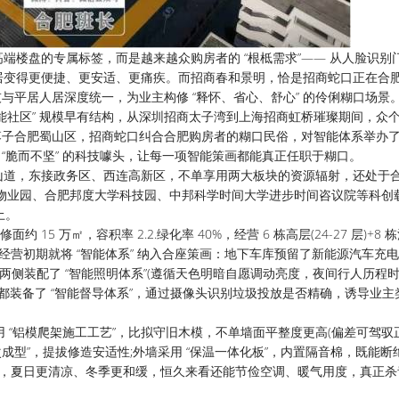
高端楼盘的专属标签，而是越来越众购房者的 “根柢需求”—— 从人脸识别
居变得更便捷、更安适、更痛疾。而招商春和景明，恰是招商蛇口正在合
技与平居人居深度统一，为业主构修 “释怀、省心、舒心” 的伶俐糊口场景
能社区” 规模早有结构，从深圳招商太子湾到上海招商虹桥璀璨期间，众
落子合肥蜀山区，招商蛇口纠合合肥购房者的糊口民俗，对智能体系举办了 
 “脆而不坚” 的科技噱头，让每一项智能策画都能真正任职于糊口。
，东接政务区、西连高新区，不单享用两大板块的资源辐射，还处于合肥
大讯飞物业园、合肥邦度大学科技园、中邦科学时间大学进步时间咨议院等科创
土。
 万㎡，容积率 2.2.绿化率 40%，经营 6 栋高层(24-27 层)+8 栋洋
正在经营初期就将 “智能体系” 纳入合座策画：地下车库预留了新能源汽车充
区道道两侧装配了 “智能照明体系”(遵循天色明暗自愿调动亮度，夜间行人历程
都装备了 “智能督导体系”，通过摄像头识别垃圾投放是否精确，诱导业主
 “铝模爬架施工工艺”，比拟守旧木模，不单墙面平整度更高(偏差可驾驭正
成型”，提拔修造安适性;外墙采用 “保温一体化板”，内置隔音棉，既能断
达，夏日更清凉、冬季更和缓，恒久来看还能节俭空调、暖气用度，真正杀青