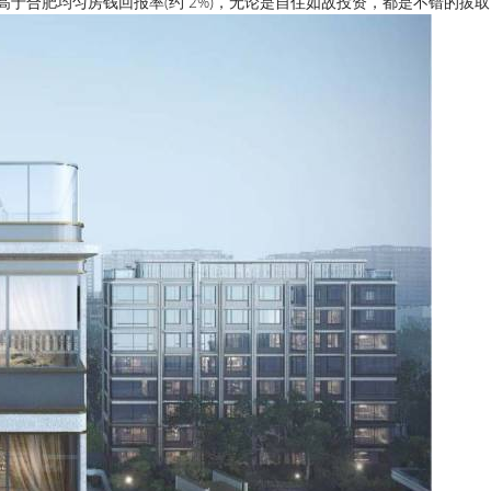
.7%，均高于合肥均匀房钱回报率(约 2%)，无论是自住如故投资，都是不错的拔