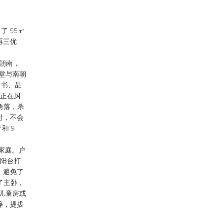
 95㎡
再三优
朝南，
客堂与南朝
看书、品
时正在厨
角落，杀
时，不会
和 9
家庭。户
在阳台打
，避免了
了主卧，
动儿童房或
等，提拔