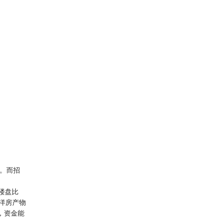
畏。而招
型楼盘比
;洋房产物
企，资金能