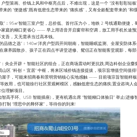
策画、价钱上风和中枢亮点后，不难出现，这是一个 “没有彰彰短板”
来的 “便捷感”;既有低密生态带来的 “痛疾感”，又有全龄配套带来的 “和缓
。
”：95㎡智能三室户型，总价低、首付压力小，地铁 2 号线通勤便捷，
家庭的糊口更省心 —— 早上用语音开启窗帘和空调，放工用手机长途预
不支吾，又无需承当过高本钱。
品德之选”：140㎡洋房户型四开间朝南，智能睡眠监测、全屋安防体系
正在康养园散步、孩子正在四点半讲堂进修、鸳侣正在智能客堂观影，每部
：央企开辟 + 智能社区的组合，正在商场震动时更抗跌;周边科创企业麇
山区 “科创 + 宜居” 中枢，将来区域价钱连接提拔，项宗旨增值空间值
的屋子，可能来招商春和景明营销核心实地感触 —— 目前项宗旨智能样
测” 等效用，也可能徐行社区景观树模区，感触低密生态的痛疾;置业咨询人
方位理解项目。
高手环、USB 智能插座)，更有机遇出席 “智能糊口体验日” 举止(进修
打制 “理思中的释怀家”，等待你的到来!