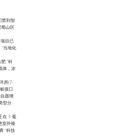
门禁到智
肥蜀山区
。
个项目已
“当地化
 “科
载体，浓
房(7-
电桩接口
时自愿增
类型分
在 3 毫
绝室外噪
 “科技