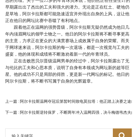
恳的劳绩。关于一位22岁的年青球员来说，他仍然正在任业生计的
早期露出出了杰出的工夫和强大的潜力。无论是正在红土、硬地仍
是草地，阿尔卡拉斯都可能急速适宜并外现出自身的上风，这让他
正在他日的网坛比赛中吞噬了有利地点。
跟着他正在温网的强势晋级，阿尔卡拉斯无疑仍然成为他日几
年内须眉网坛的领甲士物之一。他日的阿尔卡拉斯将不断寻事更高
的主意，力求正在更众的大满贯赛场上成效属于自身的荣耀。而关
于网球迷来说，阿尔卡拉斯的每一次退场，都是一次视觉与工夫的
盛宴，他的体现和成绩将不断激劝着新一代的年青球员。
正在击败恩贝尔晋级温网男单的经过中，阿尔卡拉斯露出了无
与伦比的工夫和心思本质，说明了自身有本领成为网坛新的超等巨
星。他的成功不只是局部的得胜，更是新一代网坛的标记。他日的
阿尔卡拉斯，将不断书写属于自身的光辉篇章。
上一篇 : 阿尔卡拉斯温网夺冠后第暂时间致电莫拉塔：他正踏上决赛之途(阿
下一篇 : 阿尔卡拉斯逆转保罗，不断两年冲入温网四强，决斗梅德韦杰夫的