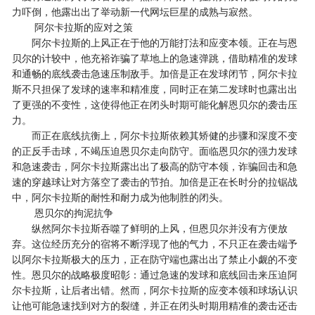
力吓倒，他露出出了举动新一代网坛巨星的成熟与寂然。
阿尔卡拉斯的应对之策
阿尔卡拉斯的上风正在于他的万能打法和应变本领。正在与恩
贝尔的计较中，他充裕诈骗了草地上的急速弹跳，借助精准的发球
和通畅的底线袭击急速压制敌手。加倍是正在发球闭节，阿尔卡拉
斯不只担保了发球的速率和精准度，同时正在第二发球时也露出出
了更强的不变性，这使得他正在闭头时期可能化解恩贝尔的袭击压
力。
而正在底线抗衡上，阿尔卡拉斯依赖其矫健的步骤和深度不变
的正反手击球，不竭压迫恩贝尔走向防守。面临恩贝尔的强力发球
和急速袭击，阿尔卡拉斯露出出了极高的防守本领，诈骗回击和急
速的穿越球让对方落空了袭击的节拍。加倍是正在长时分的拉锯战
中，阿尔卡拉斯的耐性和耐力成为他制胜的闭头。
恩贝尔的拘泥抗争
纵然阿尔卡拉斯吞噬了鲜明的上风，但恩贝尔并没有方便放
弃。这位经历充分的宿将不断浮现了他的气力，不只正在袭击端予
以阿尔卡拉斯极大的压力，正在防守端也露出出了禁止小觑的不变
性。恩贝尔的战略极度昭彰：通过急速的发球和底线回击来压迫阿
尔卡拉斯，让后者出错。然而，阿尔卡拉斯的应变本领和球场认识
让他可能急速找到对方的裂缝，并正在闭头时期用精准的袭击还击