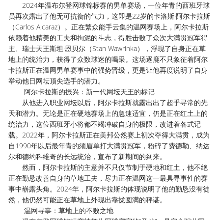
2024年温布尔登网球锦标赛的男单赛场，一位年青的西班牙球
员再次露出了他无可抗衡的气力，这即是22岁的卡洛斯·阿尔卡拉斯
（Carlos Alcaraz）。正在繁众能手云集的温网赛场上，阿尔卡拉斯
依赖着他精美的工夫和拘泥的斗志，得胜击败了众次大满贯冠军得
主、瑞士天王斯坦·恩贝尔（Stan Wawrinka），浮现了自身正在草
地上的统治力，获得了众数球迷的喝采。这场逐鹿不只象征着阿尔
卡拉斯正在温网男单赛事中的强势晋级，更是让他再度说明了自身
举动他日网坛顶尖选手的潜力。
阿尔卡拉斯的振兴：新一代网坛天王的标记
从他进入职业网坛以后，阿尔卡拉斯就露出出了超乎寻常的先
天和潜力。无论是正在硬地赛场上的急速适宜，仍是正在红土上的
统治力，这位西班牙小将都不竭冲破自身的极限，改进着各式记
载。2022年，阿尔卡拉斯正在美邦公然赛上初次夺得大满贯，成为
自1990年以后最年青的须眉单打大满贯冠军，粉碎了费德勒、纳达
尔和德约科维奇的长远统治，宣布了新期间的到来。
然而，阿尔卡拉斯的主意并不只仅节制于硬地和红土，他不绝
正在勤恳改善自身的草地工夫，尽力正在温网这一最具寻事性的赛
事中崭露头角。2024年，阿尔卡拉斯的体现说明了他的勤恳没有徒
然，他仍然可能正在草地上外现出靠拢圆满的秤谌。
温网寻事：草地上的不败之地