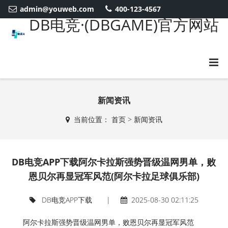
admin@youweb.com
400-123-4567
DB电竞·(DBGAME)官方网站
新闻资讯
当前位置：
首页
>
新闻资讯
DB电竞APP下载阿尔卡拉斯强势晋级温网男单，败
恩贝尔再显冠军风范(阿尔卡拉足球俱乐部)
DB电竞APP下载
|
2025-08-30 02:11:25
阿尔卡拉斯强势晋级温网男单，败恩贝尔再显冠军风范